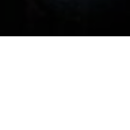
PORTING EN CATNESS GAME
STUDIOS
En
Catness Game Studios
estamos especializados en
Unreal
Engine
tanto la versión
UE4
como la actual
UE5
. Se realizan
trabajos de
codesarrollo
,
porting
a las diferentes plataformas
como PS4 y PS5 de
PlayStation
, Xbox One, Xbox Series S/X
de
Xbox
y Switch de
Nintendo
, también se realizan
desarrollos propios
y
publishing
.
Mi actual tarea dentro del estudio es la de
porting,
por lo que
hay que estudiar los proyectos, testearlos, resolver bugs,